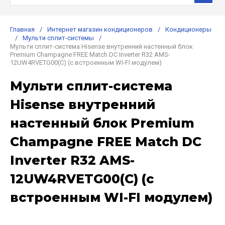
Главная
/
Интернет магазин кондиционеров
/
Кондиционеры
/
Мульти сплит-системы
/
Мульти сплит-система Hisense внутренний настенный блок
Premium Champagne FREE Match DC Inverter R32 AMS-
12UW4RVETG00(С) (с встроенным WI-FI модулем)
Мульти сплит-система
Hisense внутренний
настенный блок Premium
Champagne FREE Match DC
Inverter R32 AMS-
12UW4RVETG00(С) (с
встроенным WI-FI модулем)