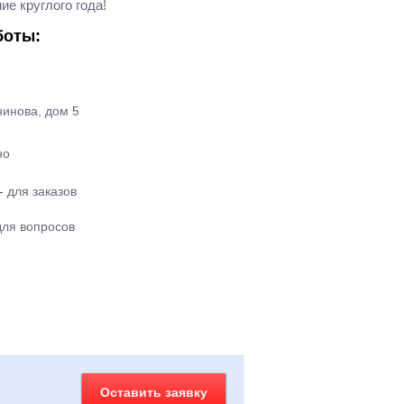
е круглого года!
боты:
нинова, дом 5
но
- для заказов
для вопросов
Оставить заявку