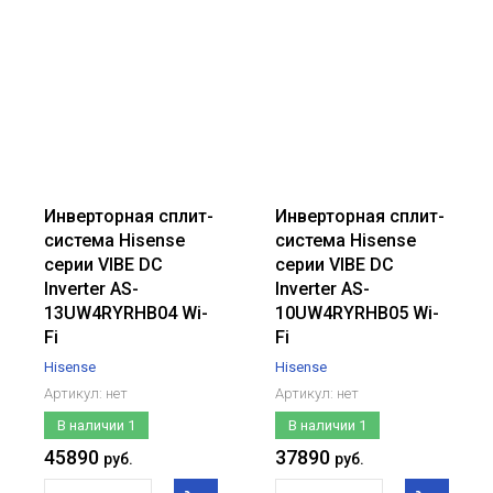
Инверторная сплит-
Инверторная сплит-
система Hisense
система Hisense
серии VIBE DC
серии VIBE DC
Inverter AS-
Inverter AS-
13UW4RYRHB04 Wi-
10UW4RYRHB05 Wi-
Fi
Fi
Hisense
Hisense
Артикул:
нет
Артикул:
нет
В наличии
1
В наличии
1
45890
37890
руб.
руб.