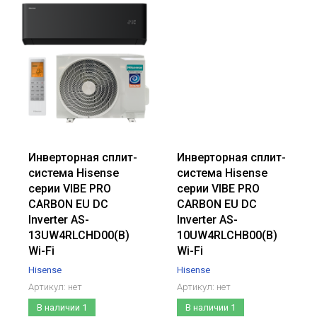
Цена - возрастание
Название - Я-А
Название - А-Я
Инверторная сплит-
Инверторная сплит-
система Hisense
система Hisense
серии VIBE PRO
серии VIBE PRO
CARBON EU DC
CARBON EU DC
Inverter AS-
Inverter AS-
13UW4RLCHD00(B)
10UW4RLCHB00(B)
Wi-Fi
Wi-Fi
Hisense
Hisense
Артикул:
нет
Артикул:
нет
В наличии
1
В наличии
1