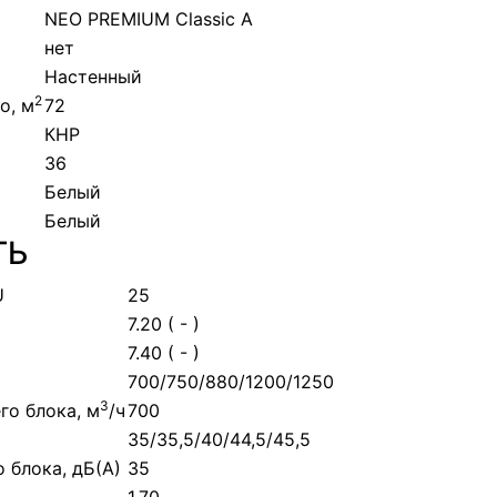
NEO PREMIUM Classic A
нет
Настенный
2
о, м
72
КНР
36
Белый
Белый
ТЬ
U
25
7.20 ( - )
7.40 ( - )
700/750/880/1200/1250
3
го блока, м
/ч
700
35/35,5/40/44,5/45,5
 блока, дБ(А)
35