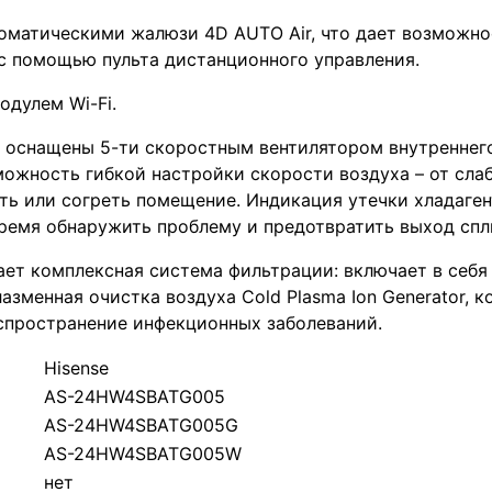
матическими жалюзи 4D AUTO Air, что дает возможно
с помощью пульта дистанционного управления.
дулем Wi-Fi.
A оснащены 5-ти скоростным вентилятором внутреннего
ожность гибкой настройки скорости воздуха – от сла
ть или согреть помещение. Индикация утечки хладаген
время обнаружить проблему и предотвратить выход спл
ет комплексная система фильтрации: включает в себя UL
азменная очистка воздуха Cold Plasma Ion Generator, 
спространение инфекционных заболеваний.
Hisense
AS-24HW4SBATG005
AS-24HW4SBATG005G
AS-24HW4SBATG005W
нет